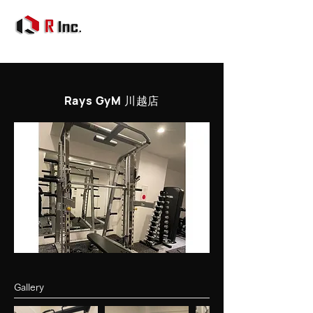
Rays GyM 川越店
Gallery