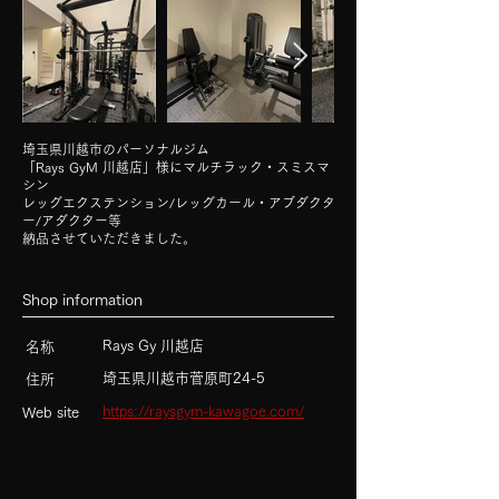
埼玉県川越市のパーソナルジム
「Rays GyM 川越店」様にマルチラック・スミスマ
シン
レッグエクステンション/レッグカール・
アブダクタ
ー/アダクター等
納品させていただきました。
​Shop information
Rays Gy 川越
店
名称
埼玉県川越市菅原町24-5
住所
https://raysgym-kawagoe.com/
Web site