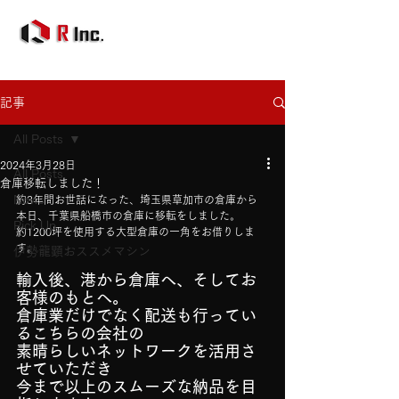
記事
All Posts
2024年3月28日
All Posts
倉庫移転しました！
News
約3年間お世話になった、埼玉県草加市の倉庫から
本日、千葉県船橋市の倉庫に移転をしました。
Pick Up
約1200坪を使用する大型倉庫の一角をお借りしま
す。
伊勢龍顕おススメマシン
輸入後、港から倉庫へ、そしてお
客様のもとへ。
倉庫業だけでなく配送も行ってい
るこちらの会社の
素晴らしいネットワークを活用さ
せていただき
今まで以上のスムーズな納品を目