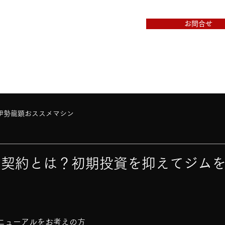
お問合せ
製品一覧
導入事例
ショールーム
開業&導入 無料相談
伊勢龍顕おススメマシン
ム契約とは？初期投資を抑えてジム
ニューアルをお考えの方