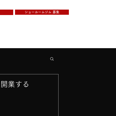
ショールームジム 募集
Rが選ばれる理由
3B スカルプト
を開業する