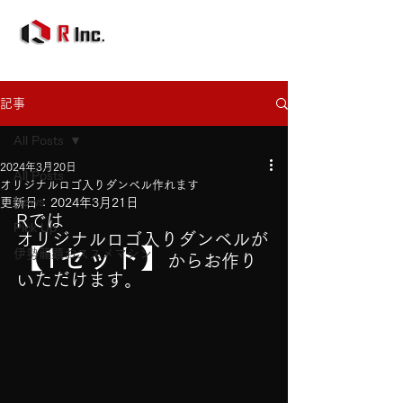
記事
All Posts
2024年3月20日
All Posts
オリジナルロゴ入りダンベル作れます
News
更新日：
2024年3月21日
Rでは
Pick Up
オリジナルロゴ入りダンベルが
【
1セット】
伊勢龍顕おススメマシン
からお作り
いただけます。