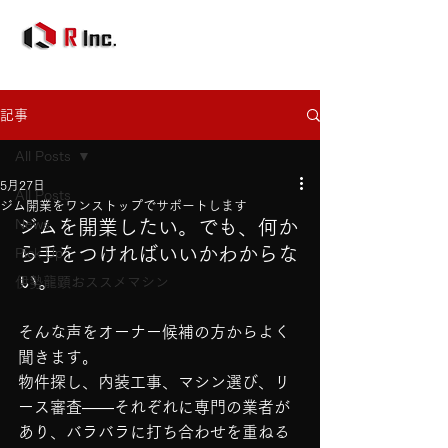
記事
All Posts
5月27日
All Posts
ジム開業をワンストップでサポートします
News
ジムを開業したい。でも、何か
ら手をつければいいかわからな
Pick Up
い。
伊勢龍顕おススメマシン
そんな声をオーナー候補の方からよく
聞きます。
物件探し、内装工事、マシン選び、リ
ース審査——それぞれに専門の業者が
あり、バラバラに打ち合わせを重ねる