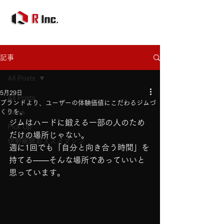
記事
All Posts
5月29日
All Posts
ブランドより、ユーザーの体験価値にこだわるジムづ
くりを。
News
ジムはハードに鍛える一部の人のため
Pick Up
だけの場所じゃない。
伊勢龍顕おススメマシン
週に1回でも「自分と向き合う時間」を
持てる——そんな場所であっていいと
思っています。