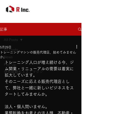
記事
All Posts
5月29日
All Posts
トレーニングマシンの販売代理店、始めてみません
か。
News
トレーニング人口が増え続ける今、ジ
Pick Up
ム開業・リニューアルの需要は着実に
伊勢龍顕おススメマシン
拡大しています。
そのニーズに応える販売代理店とし
て、弊社と一緒に新しいビジネスをス
タートしてみませんか。
法人・個人問いません。
業態転換をお考えの法人様、不動産・