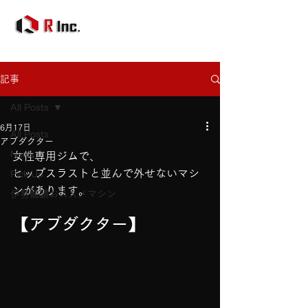
記事
All Posts
6月17日
All Posts
アブダクター
News
女性専用ジムで、
ヒップスラストと並んで外せないマシ
Pick Up
ンがあります。
伊勢龍顕おススメマシン
【アブダクター】