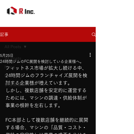
記事
All Posts
5月25日
All Posts
24時間ジムのFC展開を検討している企業様へ。
News
フィットネス市場が拡大し続ける中、
24時間ジムのフランチャイズ展開を検
Pick Up
討する企業様が増えています。
伊勢龍顕おススメマシン
しかし、複数店舗を安定的に運営する
ためには、マシンの調達・供給体制が
事業の根幹を左右します。
FC本部として複数店舗を継続的に展開
する場合、マシンの「品質・コスト・