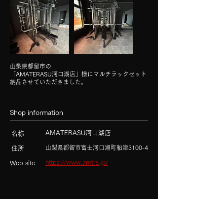
山梨県都留市の
「AMATERASU河口湖店」様にマルチラックセット
納品させていただきました。
​Shop information
AMATERASU河口湖店
名称
​山梨県都留市富士河口湖町船津3100-4
住所
https://www.amtrs.jp/
Web site